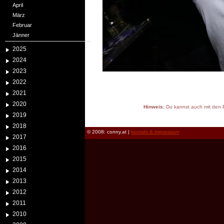
April
März
Februar
Jänner
2025
2024
2023
2022
2021
2020
Hinweis:
Du kannst auch mit den P
2019
reload
2018
© 2008: conny.at |
kontakt & impressum
2017
2016
2015
2014
2013
2012
2011
2010