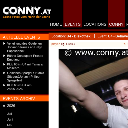
HOME
EVENTS
LOCATIONS
CONNY
Location:
U4 - Diskothek
Event:
U4 - Behave
AKTUELLE EVENTS
Verleihung des Goldenen
<-
play>>
(
4
sek.)
Johann Strauss an Helga
Papouschek
Bühne Donaupark Presse-
Empfang
Klub 66 im U4 mit Tamara
Mascara
Goldenen Spargel für Mike
Süsser&Johann-Philipp
Spiegelfeld
Klub 66 im U4 am
28.05.2026
EVENTS-ARCHIV
2026
Juli
Juni
Mai