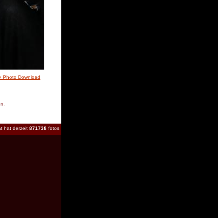
» Photo Download
en.
t hat derzeit
871738
fotos