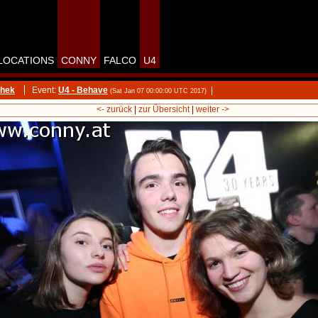
LOCATIONS
CONNY
FALCO
U4
thek
Event:
U4 - Behave
|
(Sat Jan 07 00:00:00 UTC 2017)
<- zurück
|
zur Übersicht
|
weiter ->