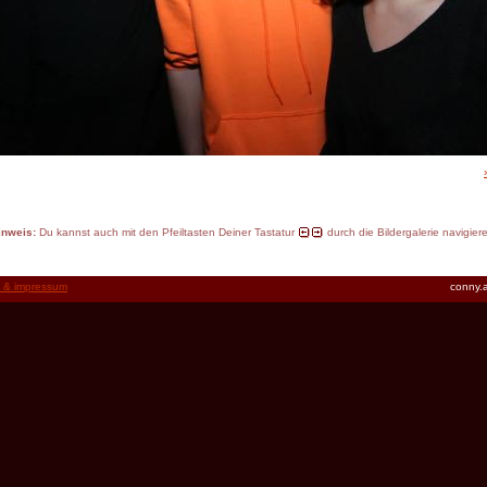
inweis:
Du kannst auch mit den Pfeiltasten Deiner Tastatur
durch die Bildergalerie navigier
t & impressum
conny.a