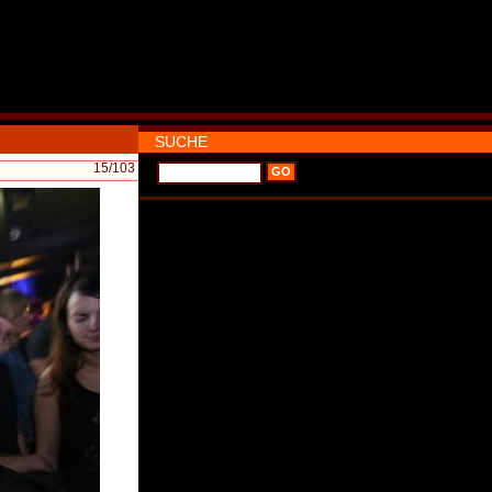
SUCHE
15
/103