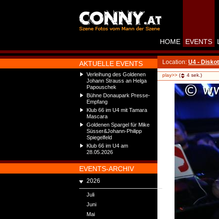
HOME
EVENTS
Location:
U4 - Disko
AKTUELLE EVENTS
Verleihung des Goldenen
play>>
(
4
sek.)
Johann Strauss an Helga
Papouschek
Bühne Donaupark Presse-
Empfang
Klub 66 im U4 mit Tamara
Mascara
Goldenen Spargel für Mike
Süsser&Johann-Philipp
Spiegelfeld
Klub 66 im U4 am
28.05.2026
EVENTS-ARCHIV
2026
Juli
Juni
Mai