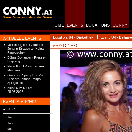
HOME
EVENTS
LOCATIONS
CONNY
Location:
U4 - Diskothek
Event:
U4 - Behave
AKTUELLE EVENTS
Verleihung des Goldenen
play>>
(
4
sek.)
Johann Strauss an Helga
Papouschek
Bühne Donaupark Presse-
Empfang
Klub 66 im U4 mit Tamara
Mascara
Goldenen Spargel für Mike
Süsser&Johann-Philipp
Spiegelfeld
Klub 66 im U4 am
28.05.2026
EVENTS-ARCHIV
2026
Juli
Juni
Mai