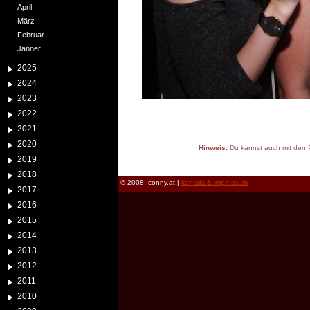
April
März
Februar
Jänner
2025
2024
2023
2022
2021
2020
Hinweis:
Du kannst auch mit den P
2019
reload
2018
© 2008: conny.at |
kontakt & impressum
2017
2016
2015
2014
2013
2012
2011
2010