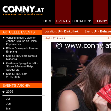
HOME
EVENTS
LOCATIONS
CONNY
Location:
U4 - Diskothek
Event:
U4 - Behave
AKTUELLE EVENTS
Verleihung des Goldenen
<-
play>>
(
4
sek.)
Johann Strauss an Helga
Papouschek
Bühne Donaupark Presse-
Empfang
Klub 66 im U4 mit Tamara
Mascara
Goldenen Spargel für Mike
Süsser&Johann-Philipp
Spiegelfeld
Klub 66 im U4 am
28.05.2026
EVENTS-ARCHIV
2026
Juli
Juni
Mai