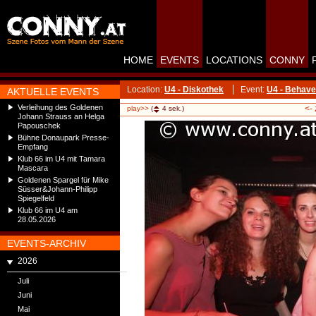
HOME
EVENTS
LOCATIONS
CONNY
Location:
U4 - Diskothek
Event:
U4 - Behave
AKTUELLE EVENTS
Verleihung des Goldenen
<-
play>>
(
4
sek.)
Johann Strauss an Helga
Papouschek
Bühne Donaupark Presse-
Empfang
Klub 66 im U4 mit Tamara
Mascara
Goldenen Spargel für Mike
Süsser&Johann-Philipp
Spiegelfeld
Klub 66 im U4 am
28.05.2026
EVENTS-ARCHIV
2026
Juli
Juni
Mai