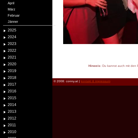
April
März
Februar
Jänner
2025
2024
2023
2022
2021
2020
Hinweis:
Du kannst auch mit den P
2019
reload
2018
© 2008: conny.at |
kontakt & impressum
2017
2016
2015
2014
2013
2012
2011
2010