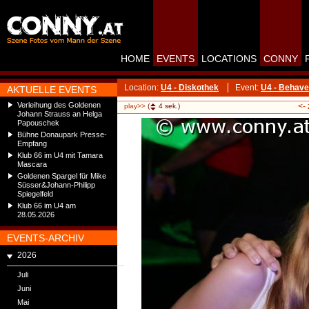
HOME
EVENTS
LOCATIONS
CONNY
Location:
U4 - Diskothek
Event:
U4 - Behave
AKTUELLE EVENTS
Verleihung des Goldenen
<-
play>>
(
4
sek.)
Johann Strauss an Helga
Papouschek
Bühne Donaupark Presse-
Empfang
Klub 66 im U4 mit Tamara
Mascara
Goldenen Spargel für Mike
Süsser&Johann-Philipp
Spiegelfeld
Klub 66 im U4 am
28.05.2026
EVENTS-ARCHIV
2026
Juli
Juni
Mai