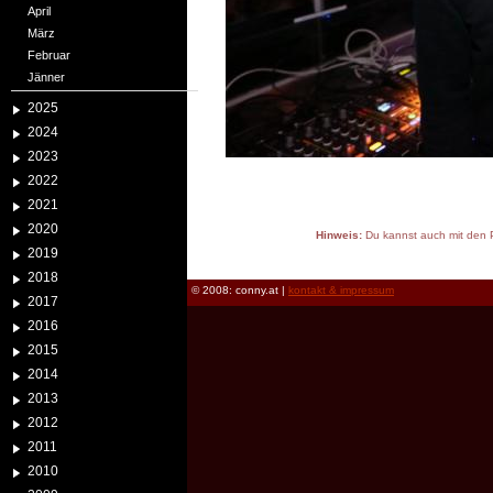
April
März
Februar
Jänner
2025
2024
2023
2022
2021
2020
Hinweis:
Du kannst auch mit den P
2019
reload
2018
© 2008: conny.at |
kontakt & impressum
2017
2016
2015
2014
2013
2012
2011
2010