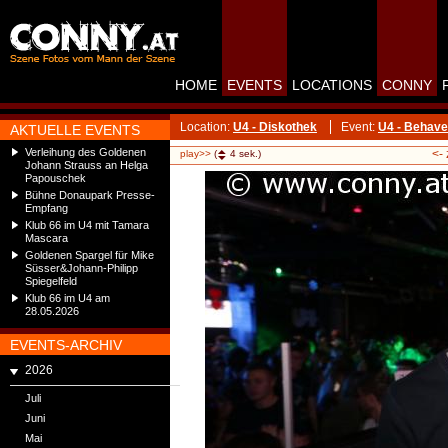
HOME
EVENTS
LOCATIONS
CONNY
Location:
U4 - Diskothek
Event:
U4 - Behave
AKTUELLE EVENTS
Verleihung des Goldenen
<-
play>>
(
4
sek.)
Johann Strauss an Helga
Papouschek
Bühne Donaupark Presse-
Empfang
Klub 66 im U4 mit Tamara
Mascara
Goldenen Spargel für Mike
Süsser&Johann-Philipp
Spiegelfeld
Klub 66 im U4 am
28.05.2026
EVENTS-ARCHIV
2026
Juli
Juni
Mai