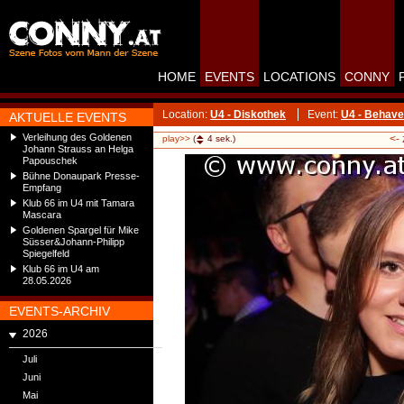
HOME
EVENTS
LOCATIONS
CONNY
Location:
U4 - Diskothek
Event:
U4 - Behave
AKTUELLE EVENTS
Verleihung des Goldenen
<-
play>>
(
4
sek.)
Johann Strauss an Helga
Papouschek
Bühne Donaupark Presse-
Empfang
Klub 66 im U4 mit Tamara
Mascara
Goldenen Spargel für Mike
Süsser&Johann-Philipp
Spiegelfeld
Klub 66 im U4 am
28.05.2026
EVENTS-ARCHIV
2026
Juli
Juni
Mai