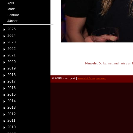
April
März
Februar
Jänner
2025
2024
2023
2022
2021
2020
Hinweis:
Du kannst auch mit den P
2019
reload
2018
© 2008: conny.at |
kontakt & impressum
2017
2016
2015
2014
2013
2012
2011
2010