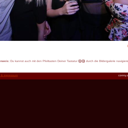
inweis:
Du kannst auch mit den Pfeiltasten Deiner Tastatur
durch die Bildergalerie navigier
t & impressum
conny.a