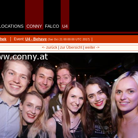
LOCATIONS
CONNY
FALCO
U4
thek
Event:
U4 - Behave
|
(Sat Oct 21 00:00:00 UTC 2017)
<- zurück
|
zur Übersicht
|
weiter ->