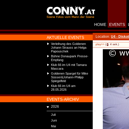
HOME
EVENTS
Location:
U4 - Disko
AKTUELLE EVENTS
Verleihung des Goldenen
play>>
(
4
sek.)
Johann Strauss an Helga
Papouschek
Bühne Donaupark Presse-
Empfang
Klub 66 im U4 mit Tamara
Mascara
Goldenen Spargel für Mike
Süsser&Johann-Philipp
Spiegelfeld
Klub 66 im U4 am
28.05.2026
EVENTS-ARCHIV
2026
Juli
Juni
Mai