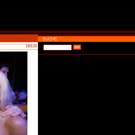
SUCHE
19
/120