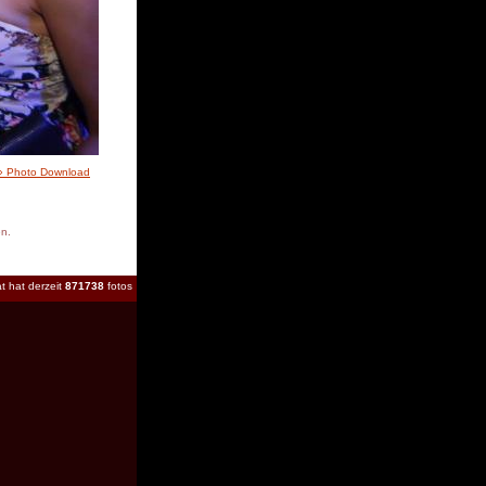
» Photo Download
en.
t hat derzeit
871738
fotos