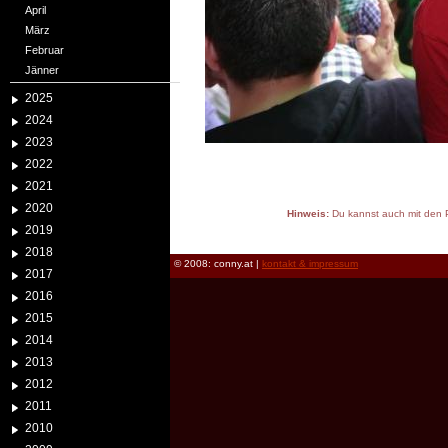
April
März
Februar
Jänner
2025
2024
2023
2022
2021
2020
Hinweis:
Du kannst auch mit den P
2019
reload
2018
© 2008: conny.at |
kontakt & impressum
2017
2016
2015
2014
2013
2012
2011
2010