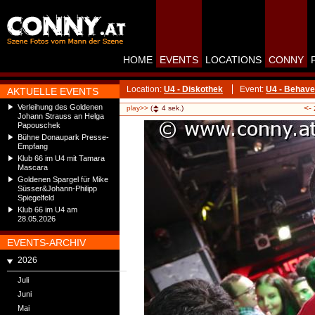
HOME
EVENTS
LOCATIONS
CONNY
Location:
U4 - Diskothek
Event:
U4 - Behave
AKTUELLE EVENTS
Verleihung des Goldenen
<-
play>>
(
4
sek.)
Johann Strauss an Helga
Papouschek
Bühne Donaupark Presse-
Empfang
Klub 66 im U4 mit Tamara
Mascara
Goldenen Spargel für Mike
Süsser&Johann-Philipp
Spiegelfeld
Klub 66 im U4 am
28.05.2026
EVENTS-ARCHIV
2026
Juli
Juni
Mai