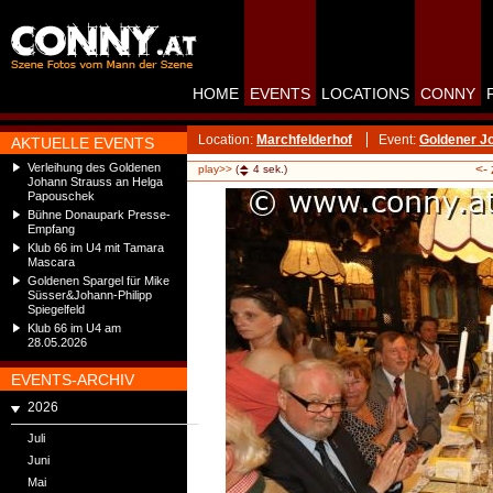
HOME
EVENTS
LOCATIONS
CONNY
Location:
Marchfelderhof
Event:
Goldener J
AKTUELLE EVENTS
Verleihung des Goldenen
<-
play>>
(
4
sek.)
Johann Strauss an Helga
Papouschek
Bühne Donaupark Presse-
Empfang
Klub 66 im U4 mit Tamara
Mascara
Goldenen Spargel für Mike
Süsser&Johann-Philipp
Spiegelfeld
Klub 66 im U4 am
28.05.2026
EVENTS-ARCHIV
2026
Juli
Juni
Mai