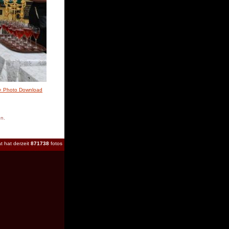
» Photo Download
en.
t hat derzeit
871738
fotos