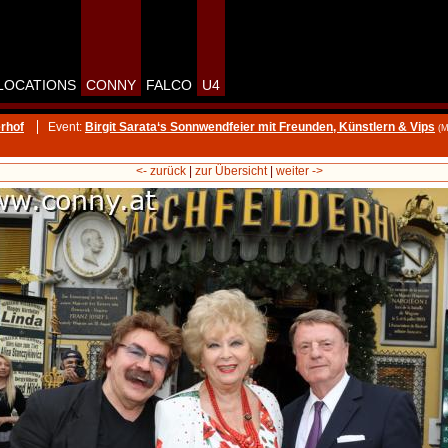
LOCATIONS
CONNY
FALCO
U4
rhof
Event:
Birgit Sarata‘s Sonnwendfeier mit Freunden, Künstlern & Vips
(M
<- zurück
|
zur Übersicht
|
weiter ->