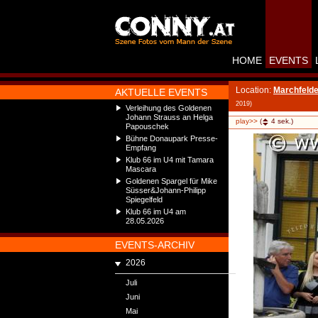
HOME
EVENTS
Location:
Marchfelde
AKTUELLE EVENTS
2019)
Verleihung des Goldenen
Johann Strauss an Helga
play>>
(
4
sek.)
Papouschek
Bühne Donaupark Presse-
Empfang
Klub 66 im U4 mit Tamara
Mascara
Goldenen Spargel für Mike
Süsser&Johann-Philipp
Spiegelfeld
Klub 66 im U4 am
28.05.2026
EVENTS-ARCHIV
2026
Juli
Juni
Mai