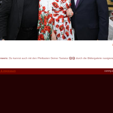
inweis:
Du kannst auch mit den Pfeiltasten Deiner Tastatur
durch die Bildergalerie navigier
t & impressum
conny.a