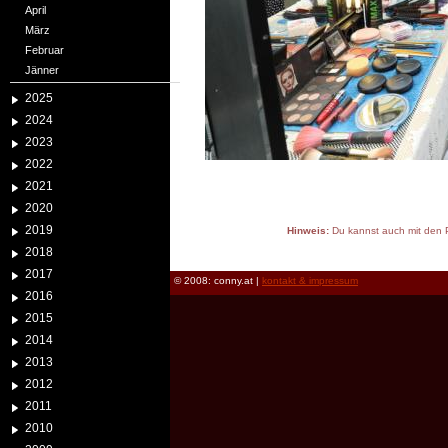
April
März
Februar
Jänner
2025
2024
2023
2022
2021
2020
2019
Hinweis:
Du kannst auch mit den P
reload
2018
2017
© 2008: conny.at |
kontakt & impressum
2016
2015
2014
2013
2012
2011
2010