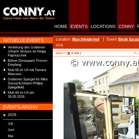
HOME
EVENTS
LOCATIONS
CONNY
Location:
Marchfelderhof
Event:
Birgit Sara
AKTUELLE EVENTS
2019)
Verleihung des Goldenen
Johann Strauss an Helga
<-
play>>
(
4
sek.)
Papouschek
Bühne Donaupark Presse-
Empfang
Klub 66 im U4 mit Tamara
Mascara
Goldenen Spargel für Mike
Süsser&Johann-Philipp
Spiegelfeld
Klub 66 im U4 am
28.05.2026
EVENTS-ARCHIV
2026
Juli
Juni
Mai