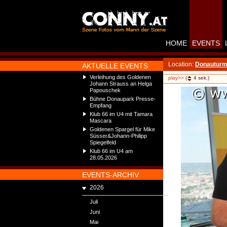
HOME
EVENTS
Location:
Donautur
AKTUELLE EVENTS
Verleihung des Goldenen
play>>
(
4
sek.)
Johann Strauss an Helga
Papouschek
Bühne Donaupark Presse-
Empfang
Klub 66 im U4 mit Tamara
Mascara
Goldenen Spargel für Mike
Süsser&Johann-Philipp
Spiegelfeld
Klub 66 im U4 am
28.05.2026
EVENTS-ARCHIV
2026
Juli
Juni
Mai