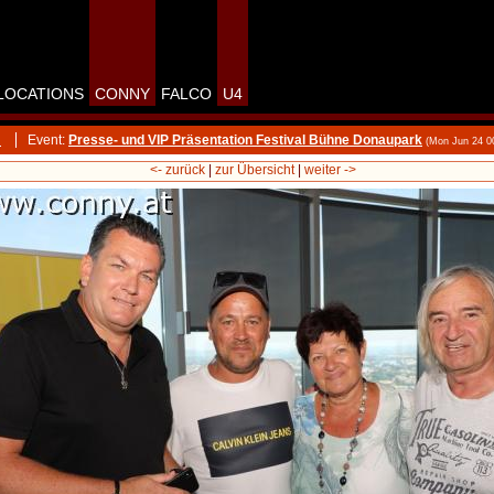
LOCATIONS
CONNY
FALCO
U4
m
Event:
Presse- und VIP Präsentation Festival Bühne Donaupark
(Mon Jun 24 0
<- zurück
|
zur Übersicht
|
weiter ->