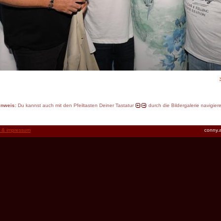
inweis:
Du kannst auch mit den Pfeiltasten Deiner Tastatur
durch die Bildergalerie navigier
t & impressum
conny.a