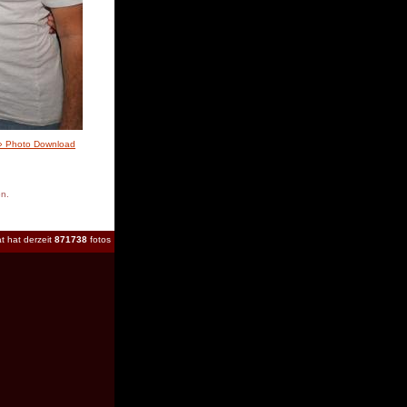
» Photo Download
en.
t hat derzeit
871738
fotos