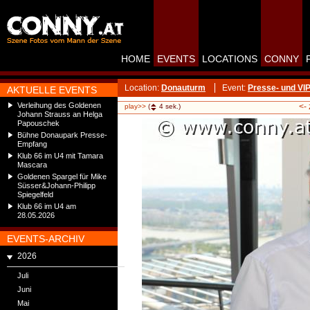
HOME
EVENTS
LOCATIONS
CONNY
Location:
Donauturm
Event:
Presse- und VI
AKTUELLE EVENTS
Verleihung des Goldenen
<-
play>>
(
4
sek.)
Johann Strauss an Helga
Papouschek
Bühne Donaupark Presse-
Empfang
Klub 66 im U4 mit Tamara
Mascara
Goldenen Spargel für Mike
Süsser&Johann-Philipp
Spiegelfeld
Klub 66 im U4 am
28.05.2026
EVENTS-ARCHIV
2026
Juli
Juni
Mai