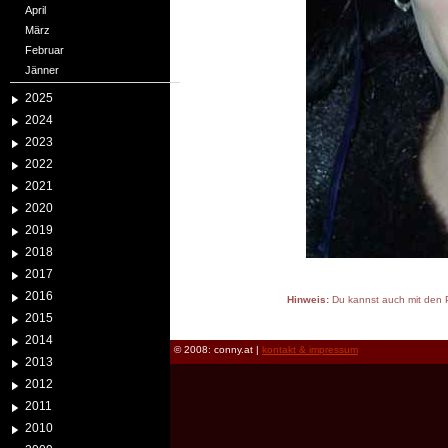
April
März
Februar
Jänner
2025
2024
2023
2022
2021
2020
2019
2018
2017
2016
Hinweis:
Du kannst auch mit den P
2015
reload
2014
© 2008: conny.at |
kontakt & impressum
2013
2012
2011
2010