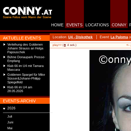
HOME
EVENTS
LOCATIONS
CONNY
Location:
U4 - Diskothek
Event:
La Paloma
AKTUELLE EVENTS
(
Verleihung des Goldenen
<-
play>>
(
4
sek.)
Johann Strauss an Helga
Papouschek
Bühne Donaupark Presse-
Empfang
Klub 66 im U4 mit Tamara
Mascara
Goldenen Spargel für Mike
Süsser&Johann-Philipp
Spiegelfeld
Klub 66 im U4 am
28.05.2026
EVENTS-ARCHIV
2026
Juli
Juni
Mai