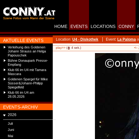
HOME
EVENTS
LOCATIONS
CONNY
Location:
U4 - Diskothek
Event:
La Paloma
AKTUELLE EVENTS
(
Verleihung des Goldenen
<-
play>>
(
4
sek.)
Johann Strauss an Helga
Papouschek
Bühne Donaupark Presse-
Empfang
Klub 66 im U4 mit Tamara
Mascara
Goldenen Spargel für Mike
Süsser&Johann-Philipp
Spiegelfeld
Klub 66 im U4 am
28.05.2026
EVENTS-ARCHIV
2026
Juli
Juni
Mai