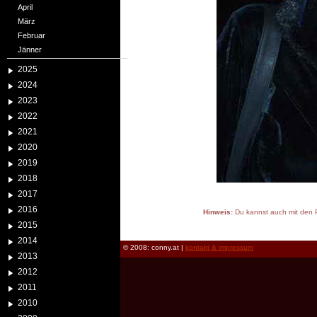
April
März
Februar
Jänner
2025
2024
2023
2022
2021
2020
2019
2018
2017
2016
Hinweis:
Du kannst auch mit den P
2015
reload
2014
© 2008: conny.at |
kontakt & impressum
2013
2012
2011
2010