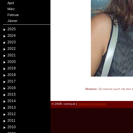
April
März
Februar
Jänner
2025
2024
2023
2022
2021
2020
2019
2018
2017
2016
Hinweis:
Du kannst auch mit den P
2015
reload
2014
© 2008: conny.at |
kontakt & impressum
2013
2012
2011
2010