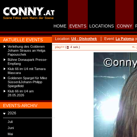
HOME
EVENTS
LOCATIONS
CONNY
Location:
U4 - Diskothek
Event:
La Paloma
AKTUELLE EVENTS
(
Verleihung des Goldenen
<-
play>>
(
4
sek.)
Johann Strauss an Helga
Papouschek
Bühne Donaupark Presse-
Empfang
Klub 66 im U4 mit Tamara
Mascara
Goldenen Spargel für Mike
Süsser&Johann-Philipp
Spiegelfeld
Klub 66 im U4 am
28.05.2026
EVENTS-ARCHIV
2026
Juli
Juni
Mai