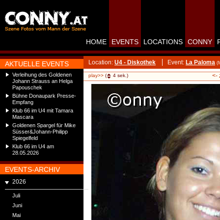
HOME
EVENTS
LOCATIONS
CONNY
Location:
U4 - Diskothek
Event:
La Paloma
AKTUELLE EVENTS
(
Verleihung des Goldenen
<-
play>>
(
4
sek.)
Johann Strauss an Helga
Papouschek
Bühne Donaupark Presse-
Empfang
Klub 66 im U4 mit Tamara
Mascara
Goldenen Spargel für Mike
Süsser&Johann-Philipp
Spiegelfeld
Klub 66 im U4 am
28.05.2026
EVENTS-ARCHIV
2026
Juli
Juni
Mai