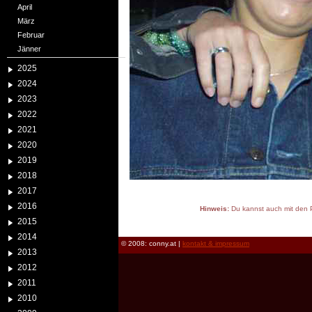
April
März
Februar
Jänner
2025
2024
2023
2022
2021
2020
2019
2018
2017
2016
Hinweis:
Du kannst auch mit den P
2015
reload
2014
© 2008: conny.at |
kontakt & impressum
2013
2012
2011
2010