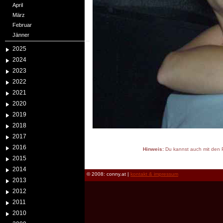
April
März
Februar
Jänner
2025
2024
2023
2022
2021
2020
2019
2018
2017
2016
Hinweis:
Du kannst auch mit den P
2015
reload
2014
© 2008: conny.at |
kontakt & impressum
2013
2012
2011
2010