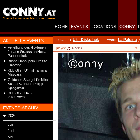
HOME
EVENTS
LOCATIONS
CONNY
Location:
U4 - Diskothek
Event:
La Paloma
AKTUELLE EVENTS
(
Verleihung des Goldenen
<-
play>>
(
4
sek.)
Johann Strauss an Helga
Papouschek
Bühne Donaupark Presse-
Empfang
Klub 66 im U4 mit Tamara
Mascara
Goldenen Spargel für Mike
Süsser&Johann-Philipp
Spiegelfeld
Klub 66 im U4 am
28.05.2026
EVENTS-ARCHIV
2026
Juli
Juni
Mai