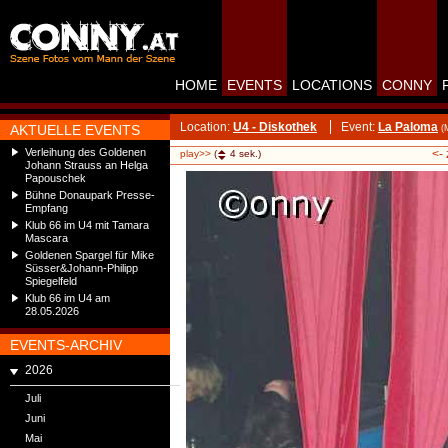
HOME
EVENTS
LOCATIONS
CONNY
Location:
U4 - Diskothek
Event:
La Paloma
AKTUELLE EVENTS
(
Verleihung des Goldenen
<-
play>>
(
4
sek.)
Johann Strauss an Helga
Papouschek
Bühne Donaupark Presse-
Empfang
Klub 66 im U4 mit Tamara
Mascara
Goldenen Spargel für Mike
Süsser&Johann-Philipp
Spiegelfeld
Klub 66 im U4 am
28.05.2026
EVENTS-ARCHIV
2026
Juli
Juni
Mai