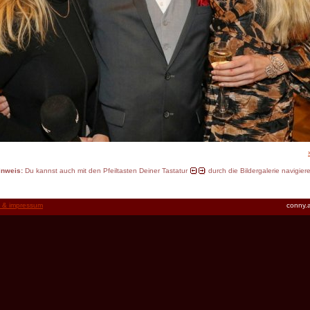
inweis:
Du kannst auch mit den Pfeiltasten Deiner Tastatur
durch die Bildergalerie navigier
t & impressum
conny.a