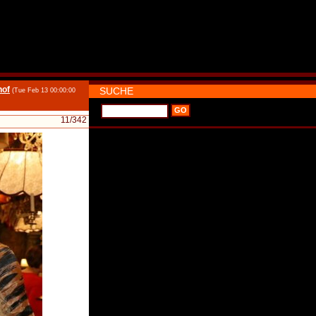
hof
SUCHE
(Tue Feb 13 00:00:00
11
/342