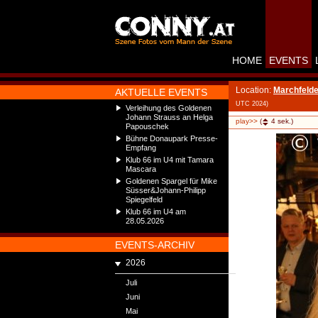
HOME
EVENTS
Location:
Marchfelde
AKTUELLE EVENTS
UTC 2024)
Verleihung des Goldenen
Johann Strauss an Helga
play>>
(
4
sek.)
Papouschek
Bühne Donaupark Presse-
Empfang
Klub 66 im U4 mit Tamara
Mascara
Goldenen Spargel für Mike
Süsser&Johann-Philipp
Spiegelfeld
Klub 66 im U4 am
28.05.2026
EVENTS-ARCHIV
2026
Juli
Juni
Mai