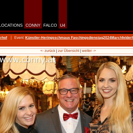
LOCATIONS
CONNY
FALCO
U4
rhof
Event:
Künstler-Heringsschmaus Faschingsdienstag2024Marchfelder
<- zurück
|
zur Übersicht
|
weiter ->