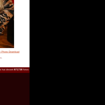
» Photo Download
en.
t hat derzeit
871738
fotos