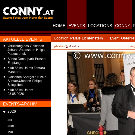
HOME
EVENTS
LOCATIONS
CONNY
Location:
Palais Lichtenstein
Event:
Österre
AKTUELLE EVENTS
Verleihung des Goldenen
<-
play>>
(
4
sek.)
Johann Strauss an Helga
Papouschek
Bühne Donaupark Presse-
Empfang
Klub 66 im U4 mit Tamara
Mascara
Goldenen Spargel für Mike
Süsser&Johann-Philipp
Spiegelfeld
Klub 66 im U4 am
28.05.2026
EVENTS-ARCHIV
2026
Juli
Juni
Mai