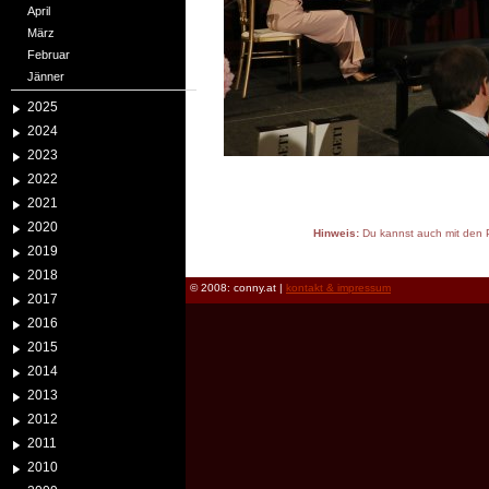
April
März
Februar
Jänner
2025
2024
2023
2022
2021
2020
Hinweis:
Du kannst auch mit den P
2019
reload
2018
© 2008: conny.at |
kontakt & impressum
2017
2016
2015
2014
2013
2012
2011
2010