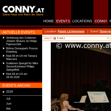
HOME
EVENTS
LOCATIONS
CONNY
Location:
Palais Lichtenstein
Event:
Österre
AKTUELLE EVENTS
Verleihung des Goldenen
<-
play>>
(
4
sek.)
Johann Strauss an Helga
Papouschek
Bühne Donaupark Presse-
Empfang
Klub 66 im U4 mit Tamara
Mascara
Goldenen Spargel für Mike
Süsser&Johann-Philipp
Spiegelfeld
Klub 66 im U4 am
28.05.2026
EVENTS-ARCHIV
2026
Juli
Juni
Mai