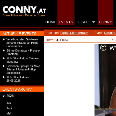
HOME
EVENTS
LOCATIONS
CONNY
Location:
Palais Lichtenstein
Event:
Österre
AKTUELLE EVENTS
Verleihung des Goldenen
<-
play>>
(
4
sek.)
Johann Strauss an Helga
Papouschek
Bühne Donaupark Presse-
Empfang
Klub 66 im U4 mit Tamara
Mascara
Goldenen Spargel für Mike
Süsser&Johann-Philipp
Spiegelfeld
Klub 66 im U4 am
28.05.2026
EVENTS-ARCHIV
2026
Juli
Juni
Mai