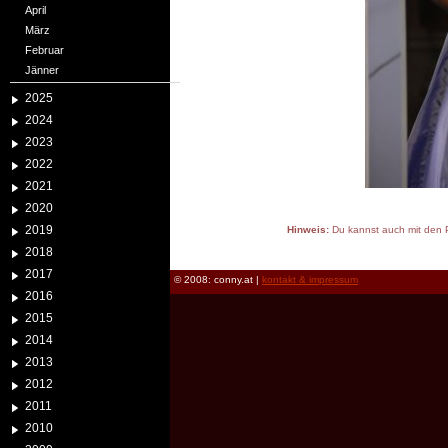
April
März
Februar
Jänner
2025
2024
2023
2022
2021
2020
2019
Hinweis:
Du kannst auch mit den P
reload
2018
2017
© 2008: conny.at |
kontakt & impressum
2016
2015
2014
2013
2012
2011
2010