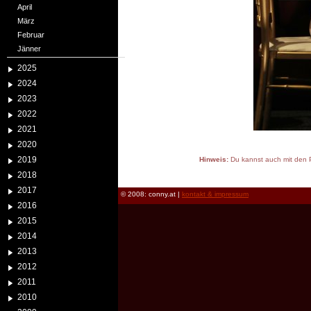
April
März
Februar
Jänner
2025
2024
2023
2022
2021
2020
2019
Hinweis:
Du kannst auch mit den P
reload
2018
2017
© 2008: conny.at |
kontakt & impressum
2016
2015
2014
2013
2012
2011
2010