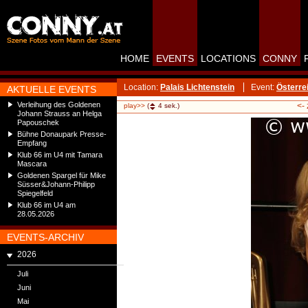
HOME
EVENTS
LOCATIONS
CONNY
Location:
Palais Lichtenstein
Event:
Österre
AKTUELLE EVENTS
Verleihung des Goldenen
<-
play>>
(
4
sek.)
Johann Strauss an Helga
Papouschek
Bühne Donaupark Presse-
Empfang
Klub 66 im U4 mit Tamara
Mascara
Goldenen Spargel für Mike
Süsser&Johann-Philipp
Spiegelfeld
Klub 66 im U4 am
28.05.2026
EVENTS-ARCHIV
2026
Juli
Juni
Mai