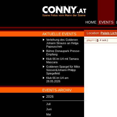
HOME
EVENTS
Location:
Palais Lich
AKTUELLE EVENTS
Verleihung des Goldenen
play>>
(
4
sek.)
Johann Strauss an Helga
Papouschek
Bühne Donaupark Presse-
Empfang
Klub 66 im U4 mit Tamara
Mascara
Goldenen Spargel für Mike
Süsser&Johann-Philipp
Spiegelfeld
Klub 66 im U4 am
28.05.2026
EVENTS-ARCHIV
2026
Juli
Juni
Mai