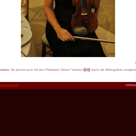
inweis:
Du kannst auch mit den Pfeiltasten Deiner Tastatur
durch die Bildergalerie navigier
t & impressum
conny.a