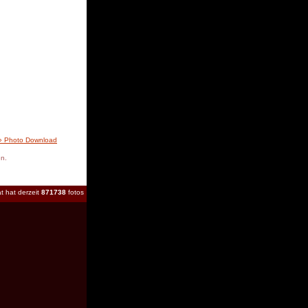
» Photo Download
en.
t hat derzeit
871738
fotos