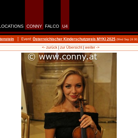
LOCATIONS
CONNY
FALCO
U4
tenstein
Event:
Österreichischer Kinderschutzpreis MYKI 2025
(Wed Sep 24 00
<- zurück
|
zur Übersicht
|
weiter ->