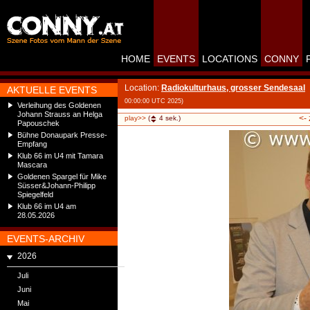
HOME
EVENTS
LOCATIONS
CONNY
Location:
Radiokulturhaus, grosser Sendesaal
AKTUELLE EVENTS
00:00:00 UTC 2025)
Verleihung des Goldenen
Johann Strauss an Helga
<-
play>>
(
4
sek.)
Papouschek
Bühne Donaupark Presse-
Empfang
Klub 66 im U4 mit Tamara
Mascara
Goldenen Spargel für Mike
Süsser&Johann-Philipp
Spiegelfeld
Klub 66 im U4 am
28.05.2026
EVENTS-ARCHIV
2026
Juli
Juni
Mai