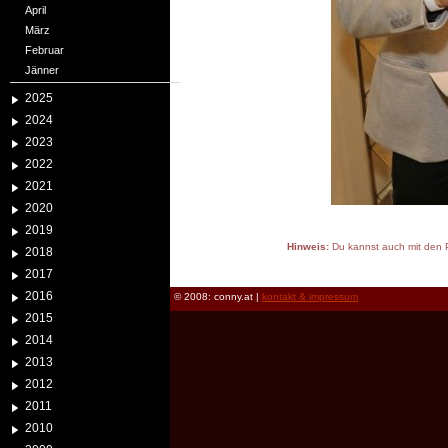
April
März
Februar
Jänner
2025
2024
2023
2022
2021
2020
2019
Hinweis:
Du kannst auch mit den P
2018
reload
2017
2016
© 2008: conny.at |
kontakt & impressum
2015
2014
2013
2012
2011
2010