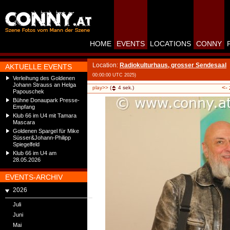
HOME
EVENTS
LOCATIONS
CONNY
Location:
Radiokulturhaus, grosser Sendesaal
AKTUELLE EVENTS
00:00:00 UTC 2025)
Verleihung des Goldenen
Johann Strauss an Helga
<-
play>>
(
4
sek.)
Papouschek
Bühne Donaupark Presse-
Empfang
Klub 66 im U4 mit Tamara
Mascara
Goldenen Spargel für Mike
Süsser&Johann-Philipp
Spiegelfeld
Klub 66 im U4 am
28.05.2026
EVENTS-ARCHIV
2026
Juli
Juni
Mai