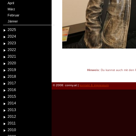
April
März
Februar
Jänner
2025
2024
2023
2022
2021
2020
2019
Hinweis:
Du kannst auch mit den P
reload
2018
2017
© 2008: conny.at |
kontakt & impressum
2016
2015
2014
2013
2012
2011
2010