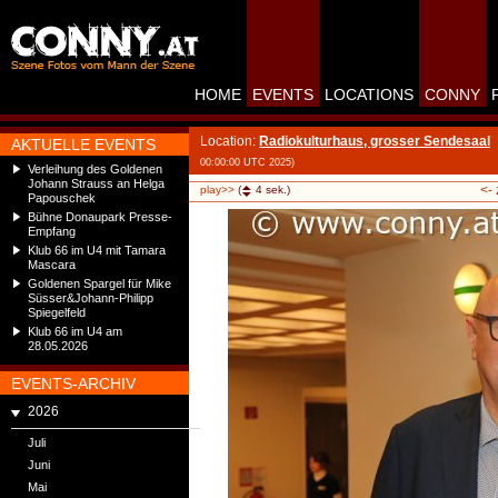
HOME
EVENTS
LOCATIONS
CONNY
Location:
Radiokulturhaus, grosser Sendesaal
AKTUELLE EVENTS
00:00:00 UTC 2025)
Verleihung des Goldenen
Johann Strauss an Helga
<-
play>>
(
4
sek.)
Papouschek
Bühne Donaupark Presse-
Empfang
Klub 66 im U4 mit Tamara
Mascara
Goldenen Spargel für Mike
Süsser&Johann-Philipp
Spiegelfeld
Klub 66 im U4 am
28.05.2026
EVENTS-ARCHIV
2026
Juli
Juni
Mai