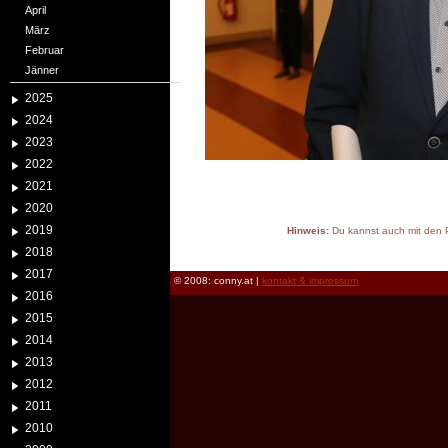
April
März
Februar
Jänner
2025
2024
2023
2022
2021
2020
2019
Hinweis:
Du kannst auch mit den P
reload
2018
2017
© 2008: conny.at |
kontakt & impressum
2016
2015
2014
2013
2012
2011
2010