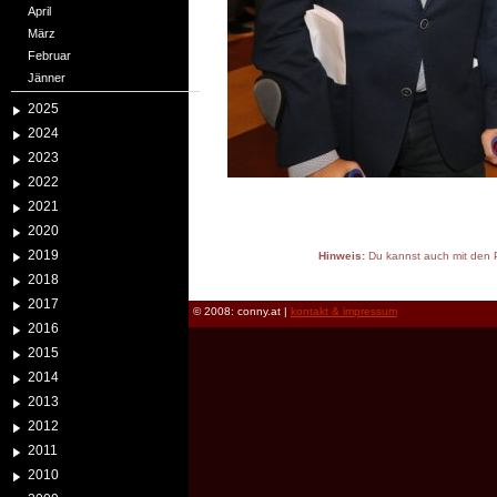
April
März
Februar
Jänner
2025
2024
2023
2022
2021
2020
2019
Hinweis:
Du kannst auch mit den P
reload
2018
2017
© 2008: conny.at |
kontakt & impressum
2016
2015
2014
2013
2012
2011
2010