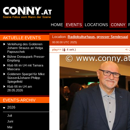
HOME
EVENTS
LOCATIONS
CONNY
Location:
Radiokulturhaus, grosser Sendesaal
AKTUELLE EVENTS
00:00:00 UTC 2025)
Verleihung des Goldenen
Johann Strauss an Helga
<-
play>>
(
4
sek.)
Papouschek
Bühne Donaupark Presse-
Empfang
Klub 66 im U4 mit Tamara
Mascara
Goldenen Spargel für Mike
Süsser&Johann-Philipp
Spiegelfeld
Klub 66 im U4 am
28.05.2026
EVENTS-ARCHIV
2026
Juli
Juni
Mai