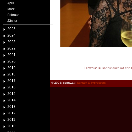
April
März
Februar
Jänner
2025
2024
2023
2022
2021
2020
2019
Hinweis:
Du kannst auch mit den P
reload
2018
2017
© 2008: conny.at |
kontakt & impressum
2016
2015
2014
2013
2012
2011
2010