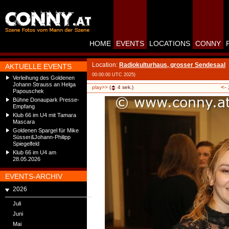
HOME
EVENTS
LOCATIONS
CONNY
Location:
Radiokulturhaus, grosser Sendesaal
AKTUELLE EVENTS
00:00:00 UTC 2025)
Verleihung des Goldenen
Johann Strauss an Helga
<-
play>>
(
4
sek.)
Papouschek
Bühne Donaupark Presse-
Empfang
Klub 66 im U4 mit Tamara
Mascara
Goldenen Spargel für Mike
Süsser&Johann-Philipp
Spiegelfeld
Klub 66 im U4 am
28.05.2026
EVENTS-ARCHIV
2026
Juli
Juni
Mai