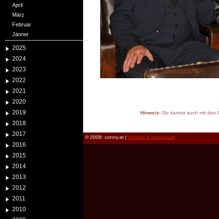
April
März
Februar
Jänner
2025
2024
2023
2022
2021
2020
2019
Hinweis:
Du kannst auch mit den P
reload
2018
2017
© 2008: conny.at |
kontakt & impressum
2016
2015
2014
2013
2012
2011
2010