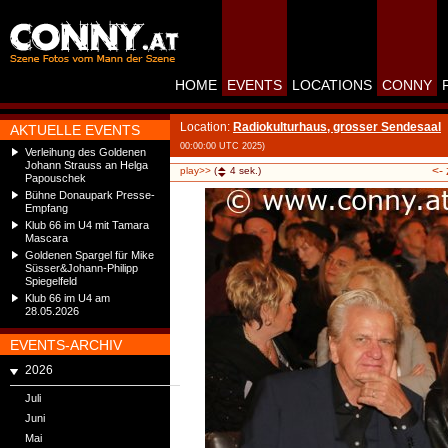
HOME
EVENTS
LOCATIONS
CONNY
Location:
Radiokulturhaus, grosser Sendesaal
AKTUELLE EVENTS
00:00:00 UTC 2025)
Verleihung des Goldenen
Johann Strauss an Helga
<-
play>>
(
4
sek.)
Papouschek
Bühne Donaupark Presse-
Empfang
Klub 66 im U4 mit Tamara
Mascara
Goldenen Spargel für Mike
Süsser&Johann-Philipp
Spiegelfeld
Klub 66 im U4 am
28.05.2026
EVENTS-ARCHIV
2026
Juli
Juni
Mai