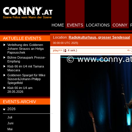
HOME
EVENTS
LOCATIONS
CONNY
Location:
Radiokulturhaus, grosser Sendesaal
AKTUELLE EVENTS
00:00:00 UTC 2025)
Verleihung des Goldenen
Johann Strauss an Helga
<-
play>>
(
4
sek.)
Papouschek
Bühne Donaupark Presse-
Empfang
Klub 66 im U4 mit Tamara
Mascara
Goldenen Spargel für Mike
Süsser&Johann-Philipp
Spiegelfeld
Klub 66 im U4 am
28.05.2026
EVENTS-ARCHIV
2026
Juli
Juni
Mai