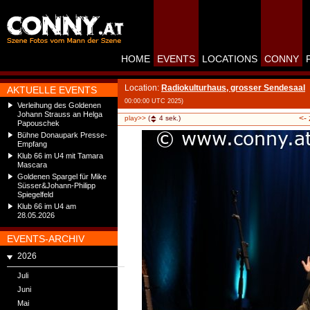
HOME
EVENTS
LOCATIONS
CONNY
Location:
Radiokulturhaus, grosser Sendesaal
AKTUELLE EVENTS
00:00:00 UTC 2025)
Verleihung des Goldenen
Johann Strauss an Helga
<-
play>>
(
4
sek.)
Papouschek
Bühne Donaupark Presse-
Empfang
Klub 66 im U4 mit Tamara
Mascara
Goldenen Spargel für Mike
Süsser&Johann-Philipp
Spiegelfeld
Klub 66 im U4 am
28.05.2026
EVENTS-ARCHIV
2026
Juli
Juni
Mai