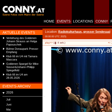
HOME
EVENTS
LOCATIONS
CONNY
Location:
Radiokulturhaus, grosser Sendesaal
AKTUELLE EVENTS
00:00:00 UTC 2025)
Verleihung des Goldenen
Johann Strauss an Helga
<-
play>>
(
4
sek.)
Papouschek
Bühne Donaupark Presse-
Empfang
Klub 66 im U4 mit Tamara
Mascara
Goldenen Spargel für Mike
Süsser&Johann-Philipp
Spiegelfeld
Klub 66 im U4 am
28.05.2026
EVENTS-ARCHIV
2026
Juli
Juni
Mai