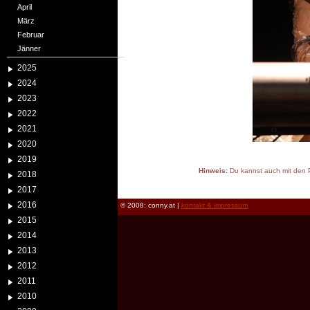
April
März
Februar
Jänner
2025
2024
2023
2022
2021
2020
2019
Hinweis:
Du kannst auch mit den P
2018
reload
2017
2016
© 2008: conny.at |
kontakt & impressum
2015
2014
2013
2012
2011
2010