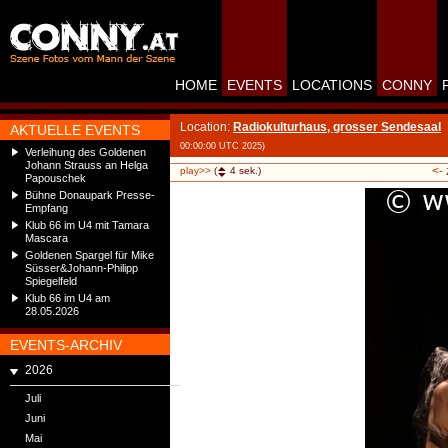
HOME
EVENTS
LOCATIONS
CONNY
Location:
Radiokulturhaus, grosser Sendesaal
AKTUELLE EVENTS
00:00:00 UTC 2025)
Verleihung des Goldenen
Johann Strauss an Helga
<-
play>>
(
4
sek.)
Papouschek
Bühne Donaupark Presse-
Empfang
Klub 66 im U4 mit Tamara
Mascara
Goldenen Spargel für Mike
Süsser&Johann-Philipp
Spiegelfeld
Klub 66 im U4 am
28.05.2026
EVENTS-ARCHIV
2026
Juli
Juni
Mai