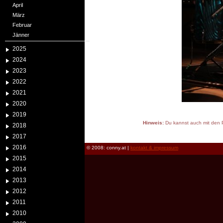
April
März
Februar
Jänner
2025
2024
2023
2022
2021
2020
2019
Hinweis:
Du kannst auch mit den P
2018
reload
2017
2016
© 2008: conny.at |
kontakt & impressum
2015
2014
2013
2012
2011
2010