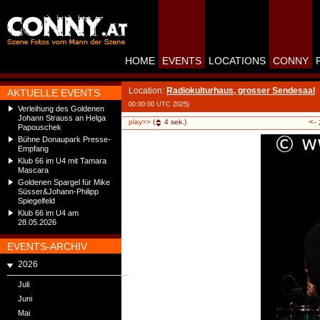
HOME
EVENTS
LOCATIONS
CONNY
Location:
Radiokulturhaus, grosser Sendesaal
AKTUELLE EVENTS
00:00:00 UTC 2025)
Verleihung des Goldenen
Johann Strauss an Helga
<-
play>>
(
4
sek.)
Papouschek
Bühne Donaupark Presse-
Empfang
Klub 66 im U4 mit Tamara
Mascara
Goldenen Spargel für Mike
Süsser&Johann-Philipp
Spiegelfeld
Klub 66 im U4 am
28.05.2026
EVENTS-ARCHIV
2026
Juli
Juni
Mai