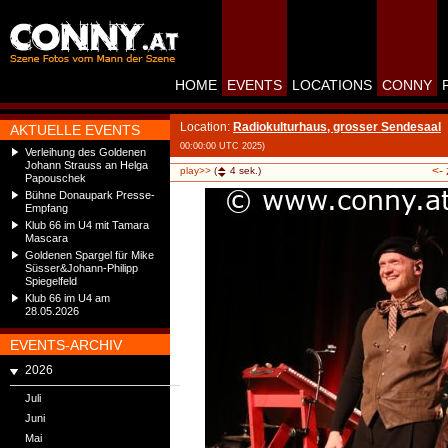
HOME
EVENTS
LOCATIONS
CONNY
Location:
Radiokulturhaus, grosser Sendesaal
AKTUELLE EVENTS
00:00:00 UTC 2025)
Verleihung des Goldenen
Johann Strauss an Helga
<-
play>>
(
4
sek.)
Papouschek
Bühne Donaupark Presse-
Empfang
Klub 66 im U4 mit Tamara
Mascara
Goldenen Spargel für Mike
Süsser&Johann-Philipp
Spiegelfeld
Klub 66 im U4 am
28.05.2026
EVENTS-ARCHIV
2026
Juli
Juni
Mai