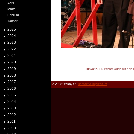
April
März
Februar
Jänner
2025
2024
2023
2022
2021
2020
2019
Hinweis:
Du kannst auch mit den P
reload
2018
2017
© 2008: conny.at |
kontakt & impressum
2016
2015
2014
2013
2012
2011
2010