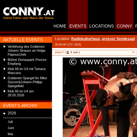
HOME
EVENTS
LOCATIONS
CONNY
Location:
Radiokulturhaus, grosser Sendesaal
AKTUELLE EVENTS
00:00:00 UTC 2025)
Verleihung des Goldenen
Johann Strauss an Helga
<-
play>>
(
4
sek.)
Papouschek
Bühne Donaupark Presse-
Empfang
Klub 66 im U4 mit Tamara
Mascara
Goldenen Spargel für Mike
Süsser&Johann-Philipp
Spiegelfeld
Klub 66 im U4 am
28.05.2026
EVENTS-ARCHIV
2026
Juli
Juni
Mai