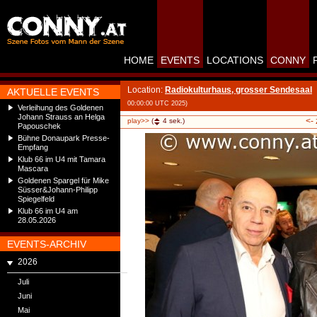
HOME
EVENTS
LOCATIONS
CONNY
Location:
Radiokulturhaus, grosser Sendesaal
AKTUELLE EVENTS
00:00:00 UTC 2025)
Verleihung des Goldenen
Johann Strauss an Helga
<-
play>>
(
4
sek.)
Papouschek
Bühne Donaupark Presse-
Empfang
Klub 66 im U4 mit Tamara
Mascara
Goldenen Spargel für Mike
Süsser&Johann-Philipp
Spiegelfeld
Klub 66 im U4 am
28.05.2026
EVENTS-ARCHIV
2026
Juli
Juni
Mai