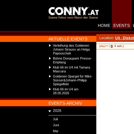
HOME
EVENTS
Location:
U4 - Disko
AKTUELLE EVENTS
Verleihung des Goldenen
play>>
(
4
sek.)
Johann Strauss an Helga
Papouschek
Bühne Donaupark Presse-
Empfang
Klub 66 im U4 mit Tamara
Mascara
Goldenen Spargel für Mike
Süsser&Johann-Philipp
Spiegelfeld
Klub 66 im U4 am
28.05.2026
EVENTS-ARCHIV
2026
Juli
Juni
Mai