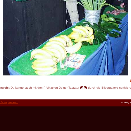
inweis:
Du kannst auch mit den Pfeiltasten Deiner Tastatur
durch die Bildergalerie navigier
t & impressum
conny.a