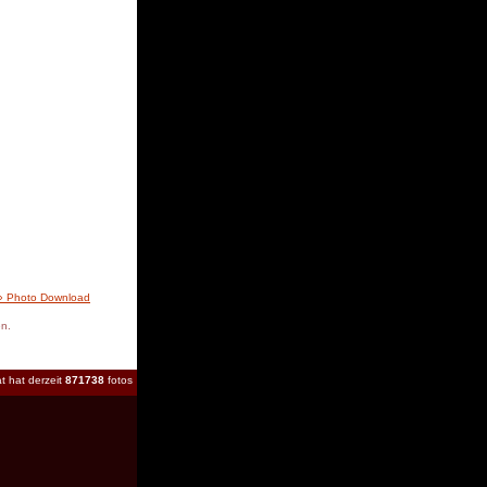
» Photo Download
en.
t hat derzeit
871738
fotos