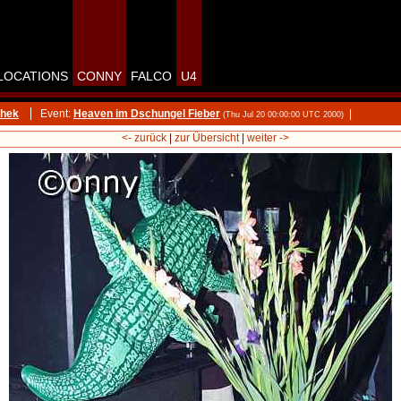
LOCATIONS
CONNY
FALCO
U4
thek
Event:
Heaven im Dschungel Fieber
|
(Thu Jul 20 00:00:00 UTC 2000)
<- zurück
|
zur Übersicht
|
weiter ->