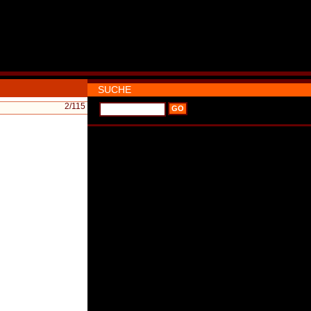
SUCHE
2
/115