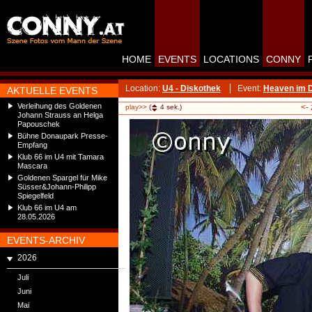
HOME
EVENTS
LOCATIONS
CONNY
Location:
U4 - Diskothek
Event:
Heaven im D
AKTUELLE EVENTS
Verleihung des Goldenen
<-
play>>
(
4
sek.)
Johann Strauss an Helga
Papouschek
Bühne Donaupark Presse-
Empfang
Klub 66 im U4 mit Tamara
Mascara
Goldenen Spargel für Mike
Süsser&Johann-Philipp
Spiegelfeld
Klub 66 im U4 am
28.05.2026
EVENTS-ARCHIV
2026
Juli
Juni
Mai