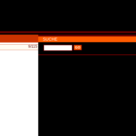
SUCHE
9
/115