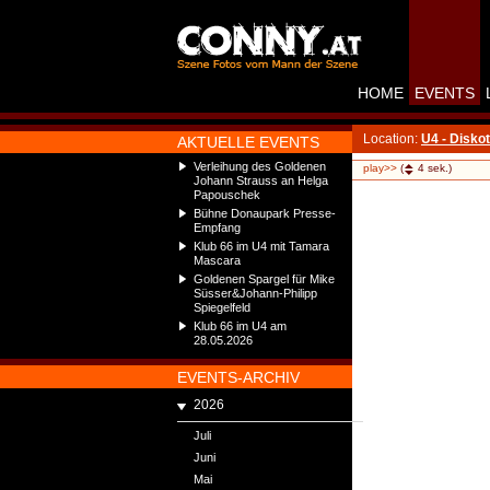
HOME
EVENTS
Location:
U4 - Disko
AKTUELLE EVENTS
Verleihung des Goldenen
play>>
(
4
sek.)
Johann Strauss an Helga
Papouschek
Bühne Donaupark Presse-
Empfang
Klub 66 im U4 mit Tamara
Mascara
Goldenen Spargel für Mike
Süsser&Johann-Philipp
Spiegelfeld
Klub 66 im U4 am
28.05.2026
EVENTS-ARCHIV
2026
Juli
Juni
Mai