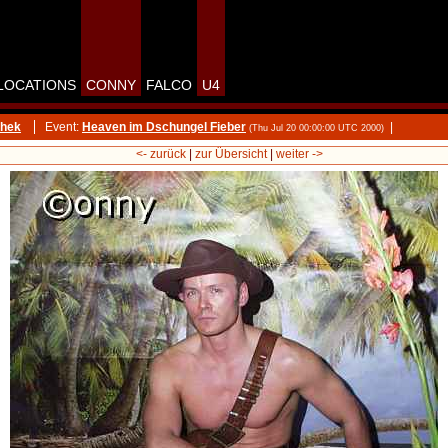
LOCATIONS
CONNY
FALCO
U4
thek
Event:
Heaven im Dschungel Fieber
|
(Thu Jul 20 00:00:00 UTC 2000)
<- zurück
|
zur Übersicht
|
weiter ->