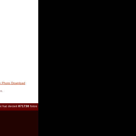
» Photo Download
en.
t hat derzeit
871738
fotos