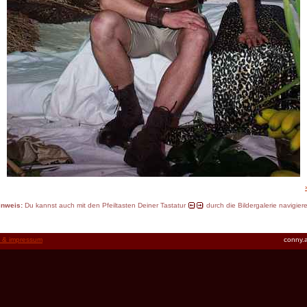
inweis:
Du kannst auch mit den Pfeiltasten Deiner Tastatur
durch die Bildergalerie navigier
t & impressum
conny.a