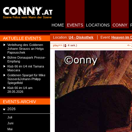
HOME
EVENTS
LOCATIONS
CONNY
Location:
U4 - Diskothek
Event:
Heaven im D
AKTUELLE EVENTS
Verleihung des Goldenen
<-
play>>
(
4
sek.)
Johann Strauss an Helga
Papouschek
Bühne Donaupark Presse-
Empfang
Klub 66 im U4 mit Tamara
Mascara
Goldenen Spargel für Mike
Süsser&Johann-Philipp
Spiegelfeld
Klub 66 im U4 am
28.05.2026
EVENTS-ARCHIV
2026
Juli
Juni
Mai