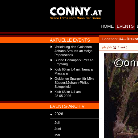
HOME
EVENTS
Location:
U4 - Disko
AKTUELLE EVENTS
Verleihung des Goldenen
play>>
(
4
sek.)
Johann Strauss an Helga
Papouschek
Bühne Donaupark Presse-
Empfang
Klub 66 im U4 mit Tamara
Mascara
Goldenen Spargel für Mike
Süsser&Johann-Philipp
Spiegelfeld
Klub 66 im U4 am
28.05.2026
EVENTS-ARCHIV
2026
Juli
Juni
Mai