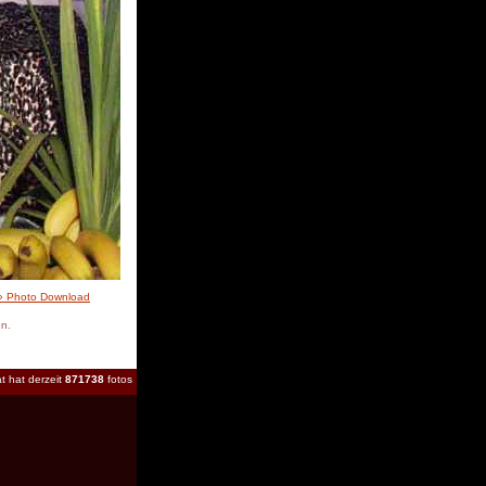
» Photo Download
en.
t hat derzeit
871738
fotos