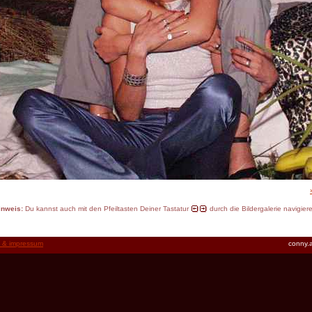
inweis:
Du kannst auch mit den Pfeiltasten Deiner Tastatur
durch die Bildergalerie navigier
t & impressum
conny.a