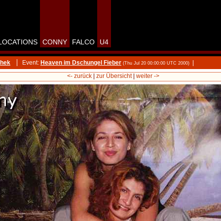
LOCATIONS
CONNY
FALCO
U4
thek
Event:
Heaven im Dschungel Fieber
|
(Thu Jul 20 00:00:00 UTC 2000)
<- zurück
|
zur Übersicht
|
weiter ->