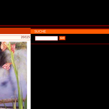
SUCHE
20
/115