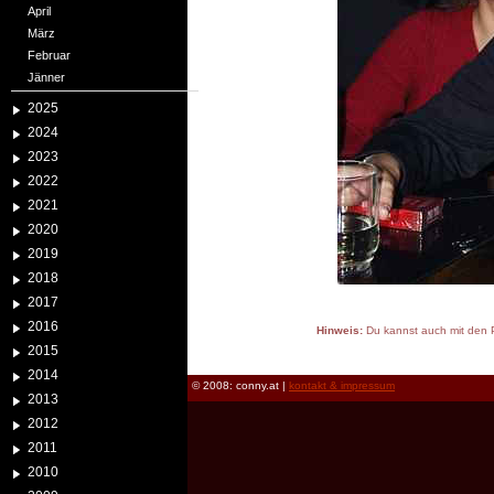
April
März
Februar
Jänner
2025
2024
2023
2022
2021
2020
2019
2018
2017
2016
Hinweis:
Du kannst auch mit den P
2015
reload
2014
© 2008: conny.at |
kontakt & impressum
2013
2012
2011
2010