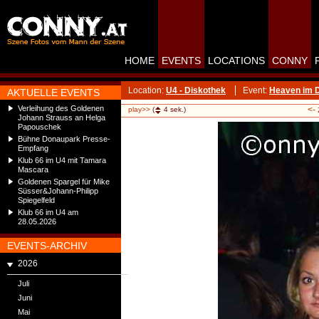
HOME
EVENTS
LOCATIONS
CONNY
Location:
U4 - Diskothek
Event:
Heaven im D
AKTUELLE EVENTS
Verleihung des Goldenen
<-
play>>
(
4
sek.)
Johann Strauss an Helga
Papouschek
Bühne Donaupark Presse-
Empfang
Klub 66 im U4 mit Tamara
Mascara
Goldenen Spargel für Mike
Süsser&Johann-Philipp
Spiegelfeld
Klub 66 im U4 am
28.05.2026
EVENTS-ARCHIV
2026
Juli
Juni
Mai