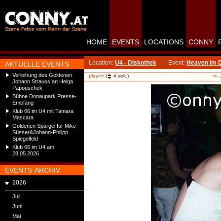
HOME
EVENTS
LOCATIONS
CONNY
Location:
U4 - Diskothek
Event:
Heaven im D
AKTUELLE EVENTS
Verleihung des Goldenen
<-
play>>
(
4
sek.)
Johann Strauss an Helga
Papouschek
Bühne Donaupark Presse-
Empfang
Klub 66 im U4 mit Tamara
Mascara
Goldenen Spargel für Mike
Süsser&Johann-Philipp
Spiegelfeld
Klub 66 im U4 am
28.05.2026
EVENTS-ARCHIV
2026
Juli
Juni
Mai