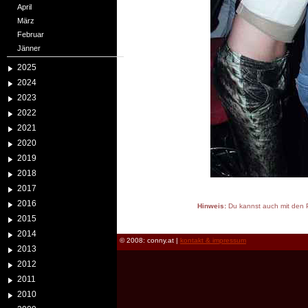
April
März
Februar
Jänner
2025
2024
2023
2022
2021
2020
2019
2018
2017
2016
Hinweis:
Du kannst auch mit den P
2015
reload
2014
© 2008: conny.at |
kontakt & impressum
2013
2012
2011
2010