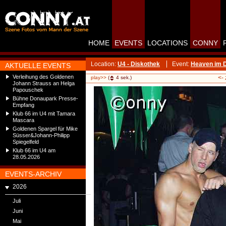
HOME
EVENTS
LOCATIONS
CONNY
Location:
U4 - Diskothek
Event:
Heaven im D
AKTUELLE EVENTS
Verleihung des Goldenen
<-
play>>
(
4
sek.)
Johann Strauss an Helga
Papouschek
Bühne Donaupark Presse-
Empfang
Klub 66 im U4 mit Tamara
Mascara
Goldenen Spargel für Mike
Süsser&Johann-Philipp
Spiegelfeld
Klub 66 im U4 am
28.05.2026
EVENTS-ARCHIV
2026
Juli
Juni
Mai