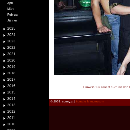
April
März
Februar
Jänner
2025
2024
2023
2022
2021
2020
2019
2018
2017
2016
Hinweis:
Du kannst auch mit den P
2015
reload
2014
© 2008: conny.at |
kontakt & impressum
2013
2012
2011
2010