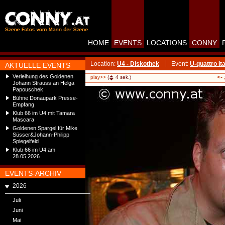
HOME
EVENTS
LOCATIONS
CONNY
Location:
U4 - Diskothek
Event:
U-quattro Ita
AKTUELLE EVENTS
Verleihung des Goldenen
<-
play>>
(
4
sek.)
Johann Strauss an Helga
Papouschek
Bühne Donaupark Presse-
Empfang
Klub 66 im U4 mit Tamara
Mascara
Goldenen Spargel für Mike
Süsser&Johann-Philipp
Spiegelfeld
Klub 66 im U4 am
28.05.2026
EVENTS-ARCHIV
2026
Juli
Juni
Mai